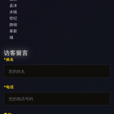
县洣
水镇
世纪
路锦
泰新
城
访客留言
*姓名
*电话