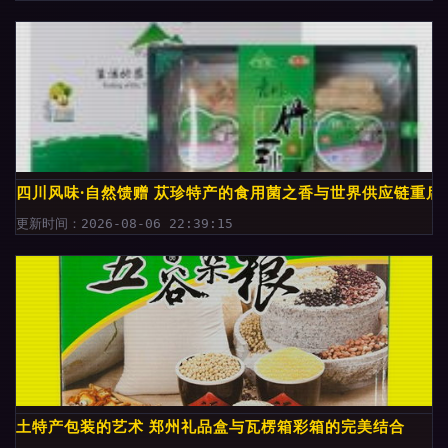
四川风味·自然馈赠 苁珍特产的食用菌之香与世界供应链重启
更新时间：2026-08-06 22:39:15
土特产包装的艺术 郑州礼品盒与瓦楞箱彩箱的完美结合