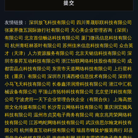
友情链接：
深圳放飞科技有限公司
四川菁晟职联科技有限公司
张家界微五国际旅行社有限公司
天心美企业管理咨询（深圳）
有限公司
北京首信畅达科技有限公司
厦门微讯信息科技有限公
司
杭州青旺林茶叶有限公司
苏州佳米信息科技有限公司
众合英
才（天津）人力资源服务有限公司
北京天铭信科技有限公司
深
圳市泰昇互动科技有限公司
浙江怡联网络科技股份有限公司
成
都雷晶点科技有限公司
东营市天道网络科技有限公司
上行星科
技（重庆）有限公司
深圳市月满西楼信息技术有限公司
深圳市
小马飞天科技有限公司
长春鑫洋润滑科技有限公司
潜江中汇机
械设备有限公司
平顶山市拓特科技有限公司
北京坚洋科技有限
公司
宁波虎符一天下企业管理合伙企业（有限合伙）
上海高悠
崇文化传媒有限公司
长沙育云网络科技有限公司
重庆润宏频风
科技有限公司
温州市贞昊电子商务有限公司
南京兆芮荣网络科
技有限公司
江苏鸣蛇网络科技有限公司
武汉倍思尔翰龙科技有
限公司
杭州垂直互动科技有限公司
瑞昌市锋陡炉服装商行
邱县
凝尚文化传媒有限公司
海南电影网
瑞昌市霸捞漠电子商务商行