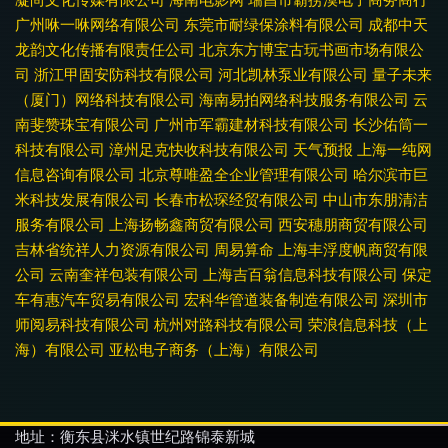
广州咻一咻网络有限公司
东莞市耐绿保涂料有限公司
成都中天
龙韵文化传播有限责任公司
北京东方博宝古玩书画市场有限公
司
浙江甲固安防科技有限公司
河北凯林泵业有限公司
量子未来
（厦门）网络科技有限公司
海南易拍网络科技服务有限公司
云
南斐赞珠宝有限公司
广州市军霸建材科技有限公司
长沙佑筒一
科技有限公司
漳州足克快收科技有限公司
天气预报
上海一纯网
信息咨询有限公司
北京尊唯盈全企业管理有限公司
哈尔滨市巨
米科技发展有限公司
长春市松琛经贸有限公司
中山市东朋清洁
服务有限公司
上海扬畅鑫商贸有限公司
西安穗朋商贸有限公司
吉林省统祥人力资源有限公司
周易算命
上海丰浮度帆商贸有限
公司
云南奎祥包装有限公司
上海吉百翁信息科技有限公司
保定
车有惠汽车贸易有限公司
宏科华管道装备制造有限公司
深圳市
师阅易科技有限公司
杭州对路科技有限公司
荣浪信息科技（上
海）有限公司
亚松电子商务（上海）有限公司
地址：衡东县洣水镇世纪路锦泰新城